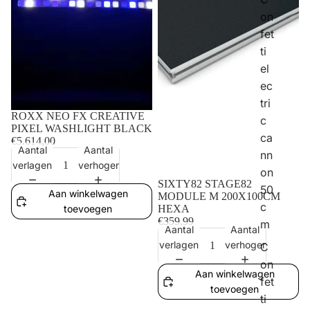
on
fet
ti
el
ec
tri
ROXX NEO FX CREATIVE
c
PIXEL WASHLIGHT BLACK
ca
€5.614,00
Aantal
Aantal
nn
verlagen
verhogen
on
SIXTY82 STAGE82
50
Aan winkelwagen
MODULE M 200X100CM
c
HEXA
toevoegen
€359,99
m
Aantal
Aantal
verlagen
verhogen
C
on
Aan winkelwagen
fet
toevoegen
ti