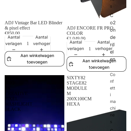
s
C
o2
ADJ Vintage Bar LED Blinder
ADJ ENCORE FR PRO
& pixel effect
on
COLOR
€850,00
de
Aantal
Aantal
€1.049,00
Aantal
Aantal
verlagen
verhogen
rd
verlagen
verhogen
el
Aan winkelwagen
en
Aan winkelwagen
toevoegen
toevoegen
Co
ROXX
SIXTY82
nf
NEO
STAGE82
ett
FX
MODULE
CREATIVE
M
i
PIXEL
200X100CM
ma
WASHLIGHT
HEXA
chi
BLACK
ne
s
C