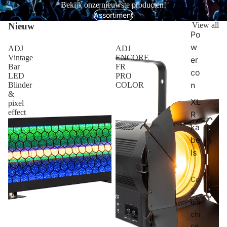
ue
Bekijk onze nieuwste producten!
Assortiment
1
Nieuw
View all
Po
w
ADJ
ADJ
Vintage
ENCORE
er
Bar
FR
co
LED
PRO
n
Blinder
COLOR
&
XL
pixel
effect
R
ka
be
ls
Co
2
ma
chi
ne